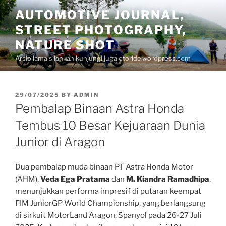
Skip
AUTOMOTIVE JOURNAL,
to
STREET PHOTOGRAPHY,
content
NATURE SHOT
Arsip lama silahkan kunjungi juga otoride.wordpress.com
POSTED
29/07/2025
BY
ADMIN
ON
Pembalap Binaan Astra Honda
Tembus 10 Besar Kejuaraan Dunia
Junior di Aragon
Dua pembalap muda binaan PT Astra Honda Motor
(AHM),
Veda Ega Pratama
dan
M. Kiandra Ramadhipa
,
menunjukkan performa impresif di putaran keempat
FIM JuniorGP World Championship, yang berlangsung
di sirkuit MotorLand Aragon, Spanyol pada 26-27 Juli