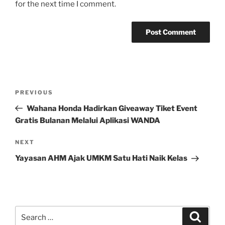
for the next time I comment.
Post
Previous
PREVIOUS
navigation
Post
Wahana Honda Hadirkan Giveaway Tiket Event
Gratis Bulanan Melalui Aplikasi WANDA
Next
NEXT
Post
Yayasan AHM Ajak UMKM Satu Hati Naik Kelas
Search
Search
for: