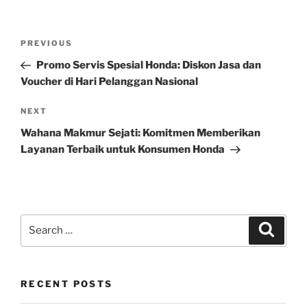
Post
Previous
PREVIOUS
navigation
Post
Promo Servis Spesial Honda: Diskon Jasa dan
Voucher di Hari Pelanggan Nasional
Next
NEXT
Post
Wahana Makmur Sejati: Komitmen Memberikan
Layanan Terbaik untuk Konsumen Honda
Search
Search
for:
RECENT POSTS