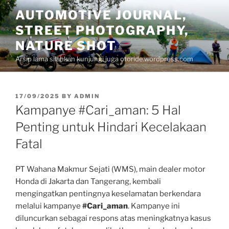
Skip
AUTOMOTIVE JOURNAL,
to
STREET PHOTOGRAPHY,
content
NATURE SHOT
Arsip lama silahkan kunjungi juga otoride.wordpress.com
POSTED
17/09/2025
BY
ADMIN
ON
Kampanye #Cari_aman: 5 Hal
Penting untuk Hindari Kecelakaan
Fatal
PT Wahana Makmur Sejati (WMS), main dealer motor
Honda di Jakarta dan Tangerang, kembali
mengingatkan pentingnya keselamatan berkendara
melalui kampanye
#Cari_aman
. Kampanye ini
diluncurkan sebagai respons atas meningkatnya kasus