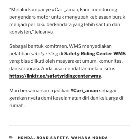
“Melalui kampanye #Cari_aman, kami mendorong
pengendara motor untuk mengubah kebiasaan buruk
menjadi perilaku berkendara yang lebih santun dan
konsisten,” jelasnya.
Sebagai bentuk komitmen, WMS menyediakan
pelatihan
safety riding
di
Safety Riding Center WMS
yang bisa diikuti oleh masyarakat umum, komunitas,
dan korporasi. Anda bisa mendaftar melalui situs
https://linktr.ee/safetyridingcenterwms
.
Mari bersama-sama jadikan
#Cari_aman
sebagai
gerakan nyata demi keselamatan diri dan keluarga di
rumah.
CATEGORIES
HONDA
,
ROAD SAFETY
,
WAHANA HONDA