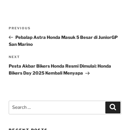
Post
Previous
PREVIOUS
navigation
Post
Pebalap Astra Honda Masuk 5 Besar di JuniorGP
San Marino
Next
NEXT
Post
Pesta Akbar Bikers Honda Resmi Dimulai: Honda
Bikers Day 2025 Kembali Menyapa
Search
Search
for:
RECENT POSTS