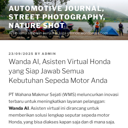
Skip
AUTOMOTIVE JOURNAL,
to
STREET PHOTOGRAPHY,
content
NATURE SHOT
Arsip lama silahkan kunjungi juga otoride.wordpress.com
POSTED
23/09/2025
BY
ADMIN
ON
Wanda AI, Asisten Virtual Honda
yang Siap Jawab Semua
Kebutuhan Sepeda Motor Anda
PT Wahana Makmur Sejati (WMS) meluncurkan inovasi
terbaru untuk meningkatkan layanan pelanggan:
Wanda AI
. Asisten virtual ini dirancang untuk
memberikan solusi lengkap seputar sepeda motor
Honda, yang bisa diakses kapan saja dan di mana saja.