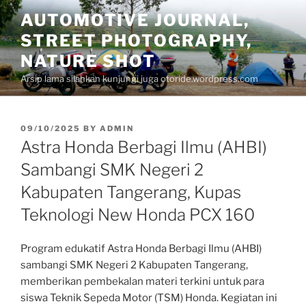
Skip
AUTOMOTIVE JOURNAL,
to
STREET PHOTOGRAPHY,
content
NATURE SHOT
Arsip lama silahkan kunjungi juga otoride.wordpress.com
POSTED
09/10/2025
BY
ADMIN
ON
Astra Honda Berbagi Ilmu (AHBI)
Sambangi SMK Negeri 2
Kabupaten Tangerang, Kupas
Teknologi New Honda PCX 160
Program edukatif Astra Honda Berbagi Ilmu (AHBI)
sambangi SMK Negeri 2 Kabupaten Tangerang,
memberikan pembekalan materi terkini untuk para
siswa Teknik Sepeda Motor (TSM) Honda. Kegiatan ini