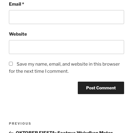
Email
*
Website
Save my name, email, and website in this browser
for the next time I comment.
Post
Previous
PREVIOUS
navigation
Post
OKTOBER FIESTA: Saatnya Wujudkan Motor