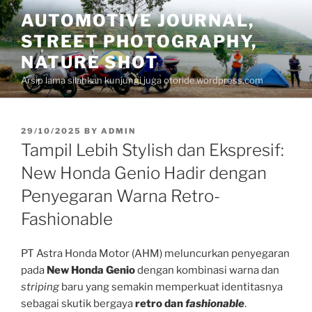
Skip
AUTOMOTIVE JOURNAL,
to
STREET PHOTOGRAPHY,
content
NATURE SHOT
Arsip lama silahkan kunjungi juga otoride.wordpress.com
POSTED
29/10/2025
BY
ADMIN
ON
Tampil Lebih Stylish dan Ekspresif:
New Honda Genio Hadir dengan
Penyegaran Warna Retro-
Fashionable
PT Astra Honda Motor (AHM) meluncurkan penyegaran
pada
New Honda Genio
dengan kombinasi warna dan
striping
baru yang semakin memperkuat identitasnya
sebagai skutik bergaya
retro dan
fashionable
.