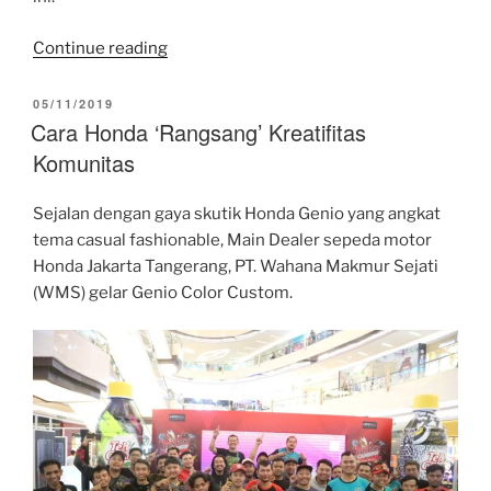
“Kebanggaan
Continue reading
Bangsa,
Andi
POSTED
05/11/2019
ON
Cara Honda ‘Rangsang’ Kreatifitas
Gilang
Membalap
Komunitas
Semusim
Penuh
Sejalan dengan gaya skutik Honda Genio yang angkat
di
tema casual fashionable, Main Dealer sepeda motor
GP
Honda Jakarta Tangerang, PT. Wahana Makmur Sejati
Moto2
(WMS) gelar Genio Color Custom.
2020”