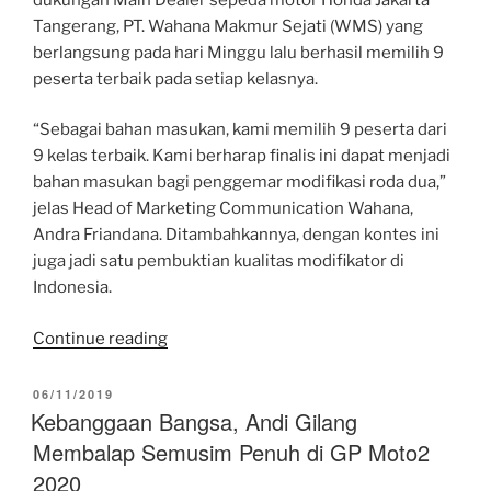
Tangerang, PT. Wahana Makmur Sejati (WMS) yang
berlangsung pada hari Minggu lalu berhasil memilih 9
peserta terbaik pada setiap kelasnya.
“Sebagai bahan masukan, kami memilih 9 peserta dari
9 kelas terbaik. Kami berharap finalis ini dapat menjadi
bahan masukan bagi penggemar modifikasi roda dua,”
jelas Head of Marketing Communication Wahana,
Andra Friandana. Ditambahkannya, dengan kontes ini
juga jadi satu pembuktian kualitas modifikator di
Indonesia.
“Honda
Continue reading
Modif
Contest
POSTED
06/11/2019
ON
Kebanggaan Bangsa, Andi Gilang
2019
seri
Membalap Semusim Penuh di GP Moto2
Jakarta
2020