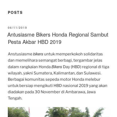
POSTS
POSTED
06/11/2019
ON
Antusiasme Bikers Honda Regional Sambut
Pesta Akbar HBD 2019
bikers
Anstusiasme
untuk memperkokoh solidaritas
dan memelihara semangat berbagi, tergambar jelas
Bikers
dalam rangkaian Honda
Day (HBD) regional di tiga
wilayah, yakni Sumatera, Kalimantan, dan Sulawesi.
Berbagai komunitas sepeda motor Honda melebur
untuk bersiap mengikuti HBD nasional 2019 yang akan
diadakan pada 30 November di Ambarawa, Jawa
Tengah.