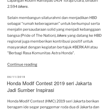
Lapangan Kodim Rantepao 1414 Toraja Utara, dihadiri
bikers
2.594
.
Selain membangun silaturahmi dan menjadikan HBD
sebagai “rumah keberagaman” untuk berkumpul serta
menjalin persaudaraan solid yang menjadi kebanggaan
bikers
bangsa (Pride of The Nation),
yang datang ke HBD
regional juga memberikan kontribusi positif untuk
masyarakat dengan kegiatan bertajuk #BERKAH atau
”Berbagi Rasa Komunitas Astra Honda”.
“Antusiasme
Continue reading
Bikers
Honda
POSTED
06/11/2019
ON
Honda Modif Contest 2019 seri Jakarta
Regional
Sambut
Jadi Sumber Inspirasi
Pesta
Akbar
Honda Modif Contest (HMC) 2019 seri Jakarta berikan
HBD
beragam ide segar penggemar roda dua di Jakarta dan