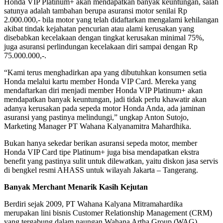
Honda VIP Platinum+ akan mendapatkan banyak keuntungan, salah
satunya adalah tambahan berupa asuransi motor senilai Rp
2.000.000,- bila motor yang telah didaftarkan mengalami kehilangan
akibat tindak kejahatan pencurian atau alami kerusakan yang
disebabkan kecelakaan dengan tingkat kerusakan minimal 75%,
juga asuransi perlindungan kecelakaan diri sampai dengan Rp
75.000.000,-.
“Kami terus menghadirkan apa yang dibutuhkan konsumen setia
Honda melalui kartu member Honda VIP Card. Mereka yang
mendaftarkan diri menjadi member Honda VIP Platinum+ akan
mendapatkan banyak keuntungan, jadi tidak perlu khawatir akan
adanya kerusakan pada sepeda motor Honda Anda, ada jaminan
asuransi yang pastinya melindungi,” ungkap Anton Sutojo,
Marketing Manager PT Wahana Kalyanamitra Mahardhika.
Bukan hanya sekedar berikan asuransi sepeda motor, member
Honda VIP Card tipe Platinum+ juga bisa mendapatkan ekstra
benefit yang pastinya sulit untuk dilewatkan, yaitu diskon jasa servis
di bengkel resmi AHASS untuk wilayah Jakarta – Tangerang.
Banyak Merchant Menarik Kasih Kejutan
Berdiri sejak 2009, PT Wahana Kalyana Mitramahardika
merupakan lini bisnis Customer Relationship Management (CRM)
yang tergabung dalam naungan Wahana Artha Group (WAG).