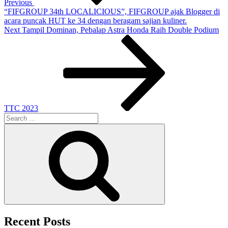
Previous
“FIFGROUP 34th LOCALICIOUS”, FIFGROUP ajak Blogger di
acara puncak HUT ke 34 dengan beragam sajian kuliner.
Next
Next
Tampil Dominan, Pebalap Astra Honda Raih Double Podium
Post
TTC 2023
Search
for:
Search
Recent Posts