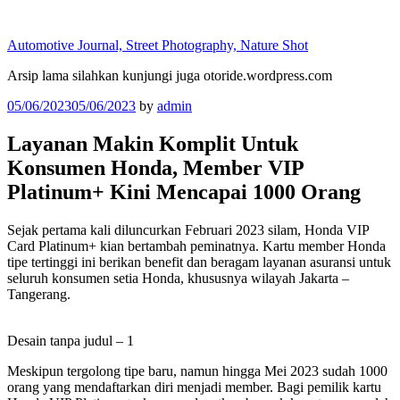
Skip
to
Automotive Journal, Street Photography, Nature Shot
content
Arsip lama silahkan kunjungi juga otoride.wordpress.com
Posted
05/06/2023
05/06/2023
by
admin
on
Layanan Makin Komplit Untuk
Konsumen Honda, Member VIP
Platinum+ Kini Mencapai 1000 Orang
Sejak pertama kali diluncurkan Februari 2023 silam, Honda VIP
Card Platinum+ kian bertambah peminatnya. Kartu member Honda
tipe tertinggi ini berikan benefit dan beragam layanan asuransi untuk
seluruh konsumen setia Honda, khususnya wilayah Jakarta –
Tangerang.
Desain tanpa judul – 1
Meskipun tergolong tipe baru, namun hingga Mei 2023 sudah 1000
orang yang mendaftarkan diri menjadi member. Bagi pemilik kartu