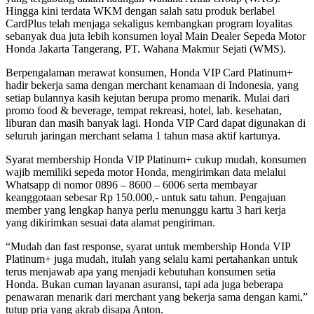
Hingga kini terdata WKM dengan salah satu produk berlabel
CardPlus telah menjaga sekaligus kembangkan program loyalitas
sebanyak dua juta lebih konsumen loyal Main Dealer Sepeda Motor
Honda Jakarta Tangerang, PT. Wahana Makmur Sejati (WMS).
Berpengalaman merawat konsumen, Honda VIP Card Platinum+
hadir bekerja sama dengan merchant kenamaan di Indonesia, yang
setiap bulannya kasih kejutan berupa promo menarik. Mulai dari
promo food & beverage, tempat rekreasi, hotel, lab. kesehatan,
liburan dan masih banyak lagi. Honda VIP Card dapat digunakan di
seluruh jaringan merchant selama 1 tahun masa aktif kartunya.
Syarat membership Honda VIP Platinum+ cukup mudah, konsumen
wajib memiliki sepeda motor Honda, mengirimkan data melalui
Whatsapp di nomor 0896 – 8600 – 6006 serta membayar
keanggotaan sebesar Rp 150.000,- untuk satu tahun. Pengajuan
member yang lengkap hanya perlu menunggu kartu 3 hari kerja
yang dikirimkan sesuai data alamat pengiriman.
“Mudah dan fast response, syarat untuk membership Honda VIP
Platinum+ juga mudah, itulah yang selalu kami pertahankan untuk
terus menjawab apa yang menjadi kebutuhan konsumen setia
Honda. Bukan cuman layanan asuransi, tapi ada juga beberapa
penawaran menarik dari merchant yang bekerja sama dengan kami,”
tutup pria yang akrab disapa Anton.