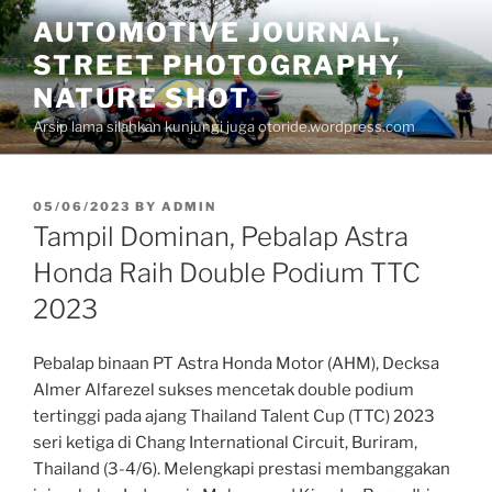
Skip
AUTOMOTIVE JOURNAL,
to
STREET PHOTOGRAPHY,
content
NATURE SHOT
Arsip lama silahkan kunjungi juga otoride.wordpress.com
POSTED
05/06/2023
BY
ADMIN
ON
Tampil Dominan, Pebalap Astra
Honda Raih Double Podium TTC
2023
Pebalap binaan PT Astra Honda Motor (AHM), Decksa
Almer Alfarezel sukses mencetak double podium
tertinggi pada ajang Thailand Talent Cup (TTC) 2023
seri ketiga di Chang International Circuit, Buriram,
Thailand (3-4/6). Melengkapi prestasi membanggakan