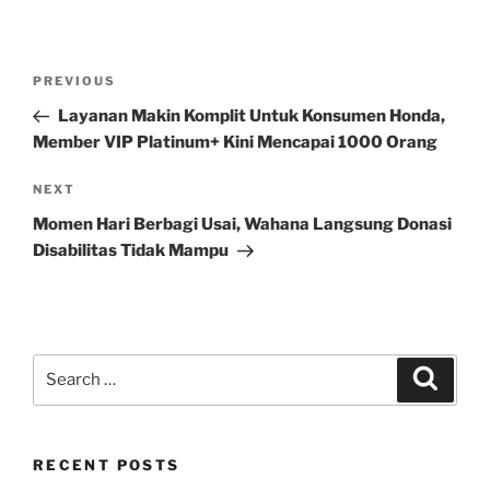
Post
Previous
PREVIOUS
navigation
Post
Layanan Makin Komplit Untuk Konsumen Honda,
Member VIP Platinum+ Kini Mencapai 1000 Orang
Next
NEXT
Post
Momen Hari Berbagi Usai, Wahana Langsung Donasi
Disabilitas Tidak Mampu
Search
Search
for:
RECENT POSTS