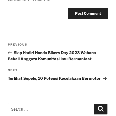
Post
Previous
PREVIOUS
navigation
Post
Siap Hadiri Honda Bikers Day 2023 Wahana
Bekali Anggota Komunitas Ilmu Bermanfaat
Next
NEXT
Post
Terlihat Sepele, 10 Potensi Kecelakaan Bermotor
Search
Search
for: