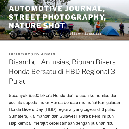
Skip
AUTOMOTIVE JOURNAL,
to
STREET PHOTOGRAPHY,
content
NATURE SHOT
Arsip lama silahkan kunjungi juga otoride.wordpress.com
POSTED
10/10/2023
BY
ADMIN
ON
Disambut Antusias, Ribuan Bikers
Honda Bersatu di HBD Regional 3
Pulau
Sebanyak 9.500 bikers Honda dari ratusan komunitas dan
pecinta sepeda motor Honda bersatu memeriahkan gelaran
Honda Bikers Day (HBD) regional yang digelar di 3 pulau
Sumatera, Kalimantan dan Sulawesi. Para bikers ini pun
siap kembali merajut kebersamaan dengan puluhan ribu