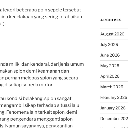
egori beberapa poin sepele tersebut
emicu kecelakaan yang sering terabaikan.
ARCHIVES
r):
August 2026
July 2026
June 2026
nda miliki dan kendarai, dari jenis umum
May 2026
unakan spion demi keamanan dan
April 2026
n pernah melepas spion yang secara
ng disetiap sepeda motor.
March 2026
February 2026
u kondisi belakang, spion sangat
ngambil sikap terhadap situasi lalu
January 2026
ng. Fenomena lain terkait spion, demi
December 20
jarang pengendara mengganti spion
ris. Namun sayangnya, penggantian