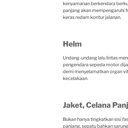
kenyamanan berkendara berkur
panjang akan mempengaruhi f
keras redam kontur jalanan.
Helm
Undang-undang lalu lintas me
pengendara sepeda motor dijal
demi menyelamatkan organ vita
kecelakaan.
Jaket, Celana Pan
Bukan hanya tingkatkan sisi
fa
panjang, sepatu bahkan sarung