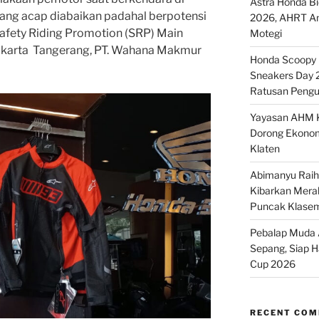
Astra Honda B
l yang acap diabaikan padahal berpotensi
2026, AHRT And
afety Riding Promotion (SRP) Main
Motegi
akarta Tangerang, PT. Wahana Makmur
Honda Scoopy M
Sneakers Day 
Ratusan Pengu
Yayasan AHM K
Dorong Ekonom
Klaten
Abimanyu Raih 
Kibarkan Merah
Puncak Klase
Pebalap Muda A
Sepang, Siap 
Cup 2026
RECENT CO