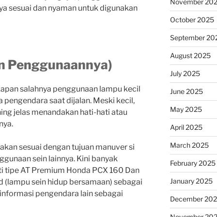
November 20
nya sesuai dan nyaman untuk digunakan
October 2025
September 20
August 2025
an Penggunaannya)
July 2025
ngkapan salahnya penggunaan lampu kecil
June 2025
pengendara saat dijalan. Meski kecil,
May 2025
ng jelas menandakan hati-hati atau
nya.
April 2025
March 2025
unakan sesuai dengan tujuan manuver si
unaan sein lainnya. Kini banyak
February 2025
ti tipe AT Premium Honda PCX 160 Dan
January 2025
(lampu sein hidup bersamaan) sebagai
informasi pengendara lain sebagai
December 20
November 20