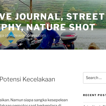
VE JOURNAL, STREET
PHY, NATURE SHOT
juga otoride.wordpress.com
Search
0 Potensi Kecelakaan
for:
RECENT POS
abaikan. Namun siapa sangka kesepelean
celakaan pemotor saat berkendara di