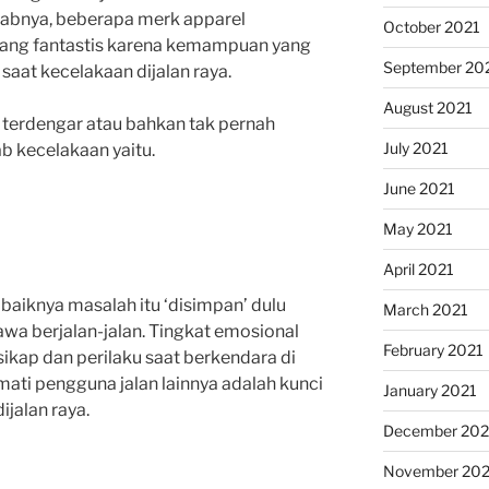
babnya, beberapa merk apparel
October 2021
yang fantastis karena kemampuan yang
September 20
saat kecelakaan dijalan raya.
August 2021
 terdengar atau bahkan tak pernah
July 2021
ab kecelakaan yaitu.
June 2021
May 2021
April 2021
aiknya masalah itu ‘disimpan’ dulu
March 2021
awa berjalan-jalan. Tingkat emosional
February 2021
ikap dan perilaku saat berkendara di
rmati pengguna jalan lainnya adalah kunci
January 2021
jalan raya.
December 20
November 20