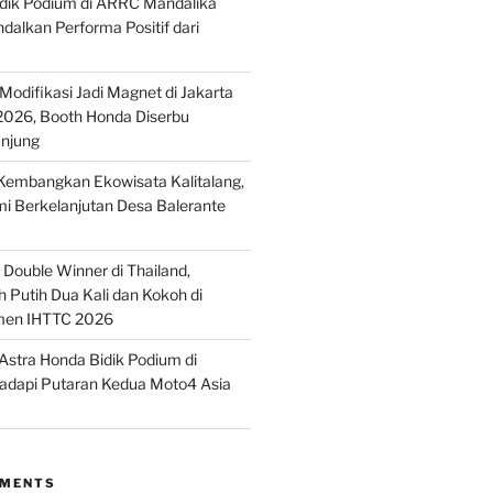
idik Podium di ARRC Mandalika
alkan Performa Positif dari
odifikasi Jadi Magnet di Jakarta
2026, Booth Honda Diserbu
njung
embangkan Ekowisata Kalitalang,
i Berkelanjutan Desa Balerante
Double Winner di Thailand,
 Putih Dua Kali dan Kokoh di
men IHTTC 2026
stra Honda Bidik Podium di
Hadapi Putaran Kedua Moto4 Asia
MMENTS