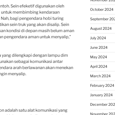
contoh. Sein efeketif digunakan oleh
October 2024
ra untuk membimbing kendaraan
 Nah, bagi pengendara hobi turing
September 20
ikan sein truk yang akan disalip. Sein
August 2024
an kondisi di depan masih belum aman
an pengendara aman untuk menyalip,”
July 2024
June 2024
a yang dilengkapi dengan lampu dim
May 2024
gunakan sebagai komunikasi antar
April 2024
ngendara arah berlawanan akan menekan
ngin menyalip.
March 2024
February 2024
January 2024
December 20
on adalah satu alat komunikasi yang
November 20