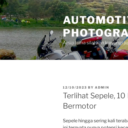
Skip
to
AUTOMOTI
content
PHOTOGRA
Arsip lama silahkan kunjungi 
POSTED
12/10/2023
BY
ADMIN
ON
Terlihat Sepele, 1
Bermotor
Sepele hingga sering kali ter
ini ternyata punya potensi ke