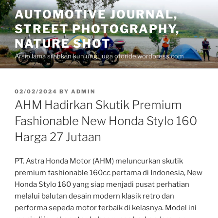
Skip
AUTOMOTIVE JOURNAL,
to
STREET PHOTOGRAPHY,
content
NATURE SHOT
Arsip lama silahkan kunjungi juga otoride.wordpress.com
POSTED
02/02/2024
BY
ADMIN
ON
AHM Hadirkan Skutik Premium
Fashionable New Honda Stylo 160
Harga 27 Jutaan
PT. Astra Honda Motor (AHM) meluncurkan skutik
premium fashionable 160cc pertama di Indonesia, New
Honda Stylo 160 yang siap menjadi pusat perhatian
melalui balutan desain modern klasik retro dan
performa sepeda motor terbaik di kelasnya. Model ini