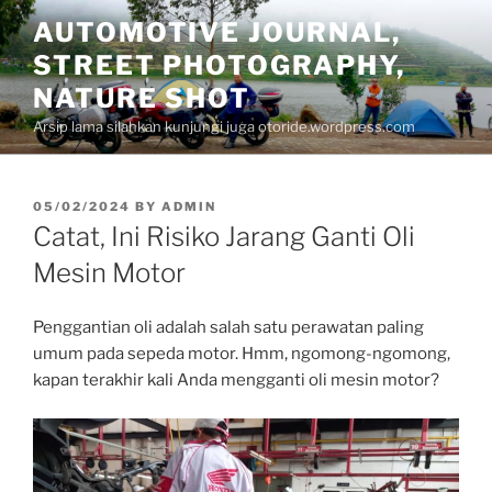
Skip
AUTOMOTIVE JOURNAL,
to
STREET PHOTOGRAPHY,
content
NATURE SHOT
Arsip lama silahkan kunjungi juga otoride.wordpress.com
POSTED
05/02/2024
BY
ADMIN
ON
Catat, Ini Risiko Jarang Ganti Oli
Mesin Motor
Penggantian oli adalah salah satu perawatan paling
umum pada sepeda motor. Hmm, ngomong-ngomong,
kapan terakhir kali Anda mengganti oli mesin motor?