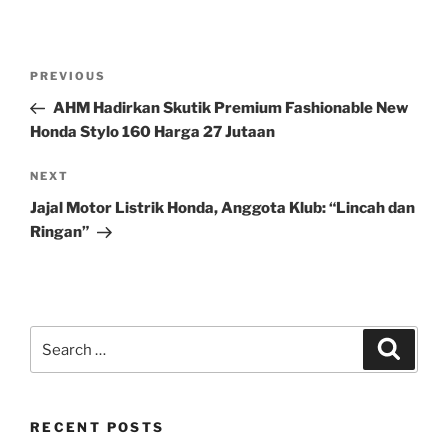
Post
Previous
PREVIOUS
navigation
Post
AHM Hadirkan Skutik Premium Fashionable New
Honda Stylo 160 Harga 27 Jutaan
Next
NEXT
Post
Jajal Motor Listrik Honda, Anggota Klub: “Lincah dan
Ringan”
Search
Search
for:
RECENT POSTS