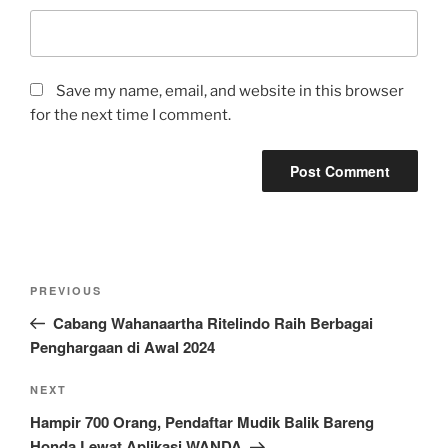
Save my name, email, and website in this browser
for the next time I comment.
Post
Previous
PREVIOUS
navigation
Post
Cabang Wahanaartha Ritelindo Raih Berbagai
Penghargaan di Awal 2024
Next
NEXT
Post
Hampir 700 Orang, Pendaftar Mudik Balik Bareng
Honda Lewat Aplikasi WANDA