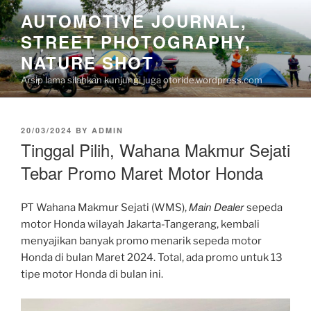
Skip
AUTOMOTIVE JOURNAL,
to
STREET PHOTOGRAPHY,
content
NATURE SHOT
Arsip lama silahkan kunjungi juga otoride.wordpress.com
POSTED
20/03/2024
BY
ADMIN
ON
Tinggal Pilih, Wahana Makmur Sejati
Tebar Promo Maret Motor Honda
Main Dealer
PT Wahana Makmur Sejati (WMS),
sepeda
motor Honda wilayah Jakarta-Tangerang, kembali
menyajikan banyak promo menarik sepeda motor
Honda di bulan Maret 2024. Total, ada promo untuk 13
tipe motor Honda di bulan ini.