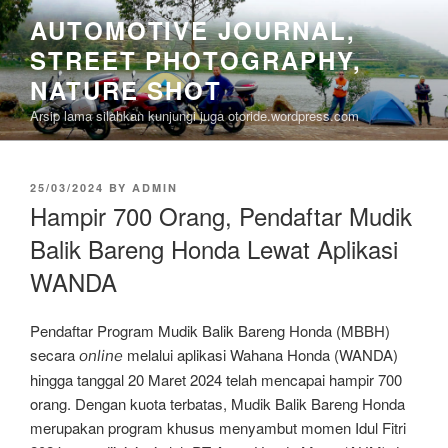
Skip
AUTOMOTIVE JOURNAL,
to
STREET PHOTOGRAPHY,
content
NATURE SHOT
Arsip lama silahkan kunjungi juga otoride.wordpress.com
POSTED
25/03/2024
BY
ADMIN
ON
Hampir 700 Orang, Pendaftar Mudik
Balik Bareng Honda Lewat Aplikasi
WANDA
Pendaftar Program Mudik Balik Bareng Honda (MBBH)
secara
melalui aplikasi Wahana Honda (WANDA)
online
hingga tanggal 20 Maret 2024 telah mencapai hampir 700
orang. Dengan kuota terbatas, Mudik Balik Bareng Honda
merupakan program khusus menyambut momen Idul Fitri