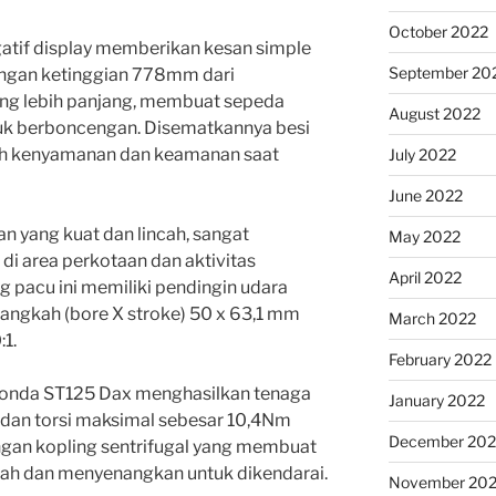
October 2022
gatif display memberikan kesan simple
September 20
engan ketinggian 778mm dari
ng lebih panjang, membuat sepeda
August 2022
tuk berboncengan. Disematkannya besi
 kenyamanan dan keamanan saat
July 2022
June 2022
 yang kuat dan lincah, sangat
May 2022
i area perkotaan dan aktivitas
April 2022
g pacu ini memiliki pendingin udara
angkah (bore X stroke) 50 x 63,1 mm
March 2022
1.
February 2022
Honda ST125 Dax menghasilkan tenaga
January 2022
dan torsi maksimal sebesar 10,4Nm
December 202
gan kopling sentrifugal yang membuat
ah dan menyenangkan untuk dikendarai.
November 202