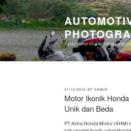
Skip
to
AUTOMOTIV
content
PHOTOGRA
Arsip lama silahkan kunjungi 
POSTED
31/10/2024
BY
ADMIN
ON
Motor Ikonik Honda
Unik dan Beda
PT Astra Honda Motor (AHM) 
satu model ikonik, yakni Hon