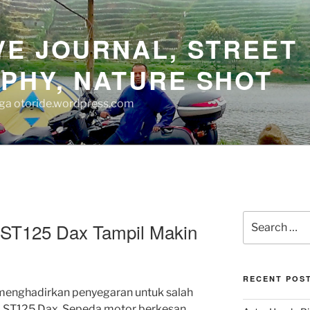
E JOURNAL, STREET
PHY, NATURE SHOT
juga otoride.wordpress.com
Search
 ST125 Dax Tampil Makin
for:
RECENT POS
menghadirkan penyegaran untuk salah
da ST125 Dax. Sepeda motor berkesan