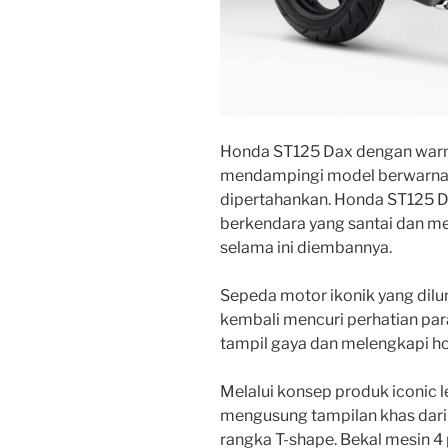
Honda ST125 Dax dengan warna 
mendampingi model berwarna 
dipertahankan. Honda ST125 D
berkendara yang santai dan m
selama ini diembannya.
Sepeda motor ikonik yang dilun
kembali mencuri perhatian para
tampil gaya dan melengkapi h
Melalui konsep produk iconic 
mengusung tampilan khas dar
rangka T-shape. Bekal mesin 