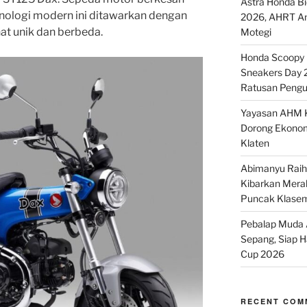
Astra Honda B
knologi modern ini ditawarkan dengan
2026, AHRT And
at unik dan berbeda.
Motegi
Honda Scoopy M
Sneakers Day 
Ratusan Pengu
Yayasan AHM K
Dorong Ekonom
Klaten
Abimanyu Raih 
Kibarkan Merah
Puncak Klase
Pebalap Muda A
Sepang, Siap 
Cup 2026
RECENT COM