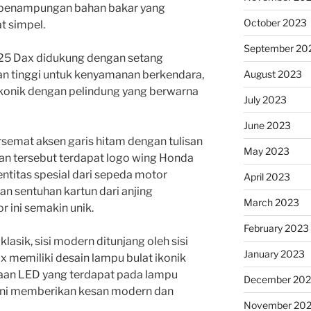
at penampungan bahan bakar yang
October 2023
t simpel.
September 20
125 Dax didukung dengan setang
an tinggi untuk kenyamanan berkendara,
August 2023
ikonik dengan pelindung yang berwarna
July 2023
June 2023
rsemat aksen garis hitam dengan tulisan
May 2023
san tersebut terdapat logo wing Honda
entitas spesial dari sepeda motor
April 2023
n sentuhan kartun dari anjing
March 2023
ini semakin unik.
February 2023
asik, sisi modern ditunjang oleh sisi
January 2023
 memiliki desain lampu bulat ikonik
aan LED yang terdapat pada lampu
December 202
l ini memberikan kesan modern dan
November 20