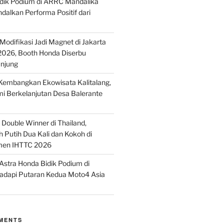
idik Podium di ARRC Mandalika
alkan Performa Positif dari
odifikasi Jadi Magnet di Jakarta
2026, Booth Honda Diserbu
njung
embangkan Ekowisata Kalitalang,
i Berkelanjutan Desa Balerante
Double Winner di Thailand,
 Putih Dua Kali dan Kokoh di
men IHTTC 2026
stra Honda Bidik Podium di
Hadapi Putaran Kedua Moto4 Asia
MENTS