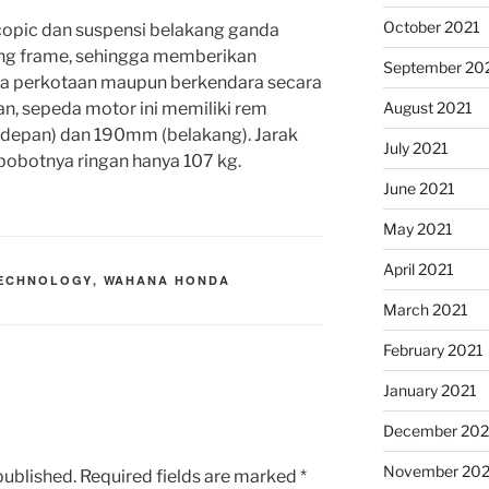
October 2021
copic dan suspensi belakang ganda
ng frame, sehingga memberikan
September 20
ea perkotaan maupun berkendara secara
n, sepeda motor ini memiliki rem
August 2021
depan) dan 190mm (belakang). Jarak
July 2021
obotnya ringan hanya 107 kg.
June 2021
May 2021
April 2021
ECHNOLOGY
,
WAHANA HONDA
March 2021
February 2021
January 2021
December 20
November 20
published.
Required fields are marked
*