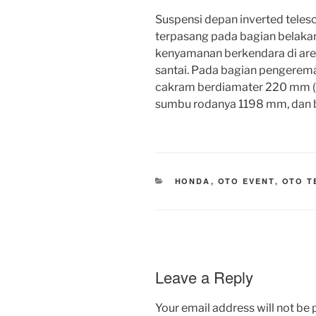
Suspensi depan inverted teles
terpasang pada bagian belaka
kenyamanan berkendara di ar
santai. Pada bagian pengerema
cakram berdiamater 220 mm (
sumbu rodanya 1198 mm, dan b
CATEGORIES
HONDA
,
OTO EVENT
,
OTO T
Leave a Reply
Your email address will not be 