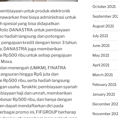
October 2021
embiayaan untuk produk elektronik
September 20
awarkan free biaya administrasi untuk
ah spesial yang bisa didapatkan
August 2021
tofolio DANASTRA untuk pembiayaan
July 2021
mo hadiah langsung dan potongan
 pengajuan kredit dengan tenor 3 tahun.
June 2021
xa, DANASTRA juga memberikan
ai Rp500 ribu untuk setiap pengajuan
May 2021
i Moxa.
April 2021
il, dan menengah (UMKM), FINATRA
ngsuran hingga Rp6 juta dan
March 2021
i Rp500 ribu, serta hadiah langsung
February 2021
 usaha. Terakhir, pembiayaan syariah
biayaan haji dan umrah, memberikan
January 2021
ebesar Rp500 ribu, dan hanya dengan
December 20
n dapat mendaftarkan diri pada
berbagai promo ini, FIFGROUP berharap
November 20