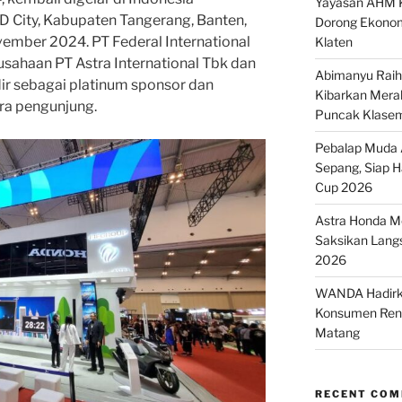
Yayasan AHM K
SD City, Kabupaten Tangerang, Banten,
Dorong Ekonom
ember 2024. PT Federal International
Klaten
sahaan PT Astra International Tbk dan
Abimanyu Raih 
adir sebagai platinum sponsor dan
Kibarkan Merah
ra pengunjung.
Puncak Klase
Pebalap Muda A
Sepang, Siap 
Cup 2026
Astra Honda Mo
Saksikan Lang
2026
WANDA Hadirka
Konsumen Renc
Matang
RECENT CO