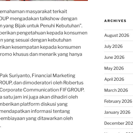
emahaman masyarakat terkait
ROUP mengadakan talkshow dengan
ARCHIVES
 yang Bijak untuk Penuhi Kebutuhan”.
emberikan pengetahuan kepada konsumen
August 2026
an yang sesuai dengan kebutuhan
July 2026
ikan kesempatan kepada konsumen
romo khusus dan menarik yang hanya
June 2026
May 2026
 Pak Suriyanto, Financial Marketing
April 2026
GROUP, dan dimoderatori oleh Robertus
f Corporate Communication FIFGROUP.
March 2026
satu jam ini juga akan dihadiri oleh
February 2026
emberikan platform diskusi yang
uk mendapatkan informasi tentang
January 2026
pembiayaan yang ditawarkan oleh
December 20
.