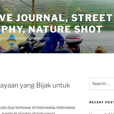
VE JOURNAL, STREET
PHY, NATURE SHOT
juga otoride.wordpress.com
Search
ayaan yang Bijak untuk
for:
RECENT POS
da dua terbesar di Indonesia, Indonesia
kembali digelar di Indonesia