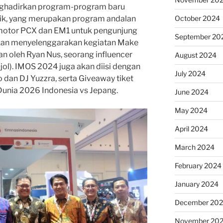
nghadirkan program-program baru
October 2024
ik, yang merupakan program andalan
motor PCX dan EM1 untuk pengunjung
September 20
kan menyelenggarakan kegiatan Make
n oleh Ryan Nus, seorang influencer
August 2024
Ojol). IMOS 2024 juga akan diisi dengan
July 2024
 dan DJ Yuzzra, serta Giveaway tiket
 Dunia 2026 Indonesia vs Jepang.
June 2024
May 2024
April 2024
March 2024
February 2024
January 2024
December 20
November 20