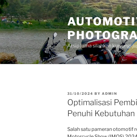
Skip
to
AUTOMOTI
content
PHOTOGRA
Arsip lama silahkan kunjungi 
POSTED
31/10/2024
BY
ADMIN
ON
Optimalisasi Pembi
Penuhi Kebutuhan
Salah satu pameran otomotif ro
Motorcycle Show (IMOS) 2024, 