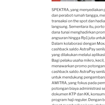
SPEKTRA, yang menyediakan p
dan perabot rumah tangga, men
transaksi on the spot dan hadi
langsung. Sementara itu, por
dana tunai menghadirkan pro
angsuran hingga Rp1 juta untuk
Dalam kolaborasi dengan Mo
cashback saldo AstraPay senil
yang dilakukan melalui aplikas
Bagi pelaku usaha mikro, kec
menawarkan promo potongan a
cashback saldo AstraPay senila
untuk mendukung pengembangan
AMITRA, yang fokus pada pem
potongan biaya administrasi s
dokumen KTP dan KK, konsume
program haji reguler. Dengan 