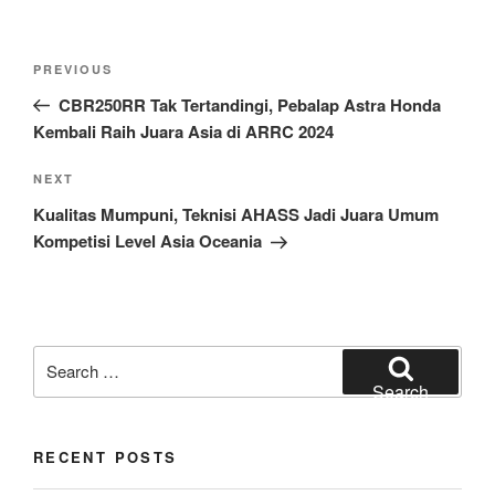
Post
Previous
PREVIOUS
navigation
Post
CBR250RR Tak Tertandingi, Pebalap Astra Honda
Kembali Raih Juara Asia di ARRC 2024
Next
NEXT
Post
Kualitas Mumpuni, Teknisi AHASS Jadi Juara Umum
Kompetisi Level Asia Oceania
Search
for:
Search
RECENT POSTS