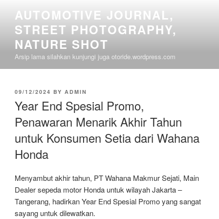
Skip
AUTOMOTIVE JOURNAL,
to
STREET PHOTOGRAPHY,
content
NATURE SHOT
Arsip lama silahkan kunjungi juga otoride.wordpress.com
POSTED
09/12/2024
BY
ADMIN
ON
Year End Spesial Promo,
Penawaran Menarik Akhir Tahun
untuk Konsumen Setia dari Wahana
Honda
Menyambut akhir tahun, PT Wahana Makmur Sejati, Main
Dealer sepeda motor Honda untuk wilayah Jakarta –
Tangerang, hadirkan Year End Spesial Promo yang sangat
sayang untuk dilewatkan.