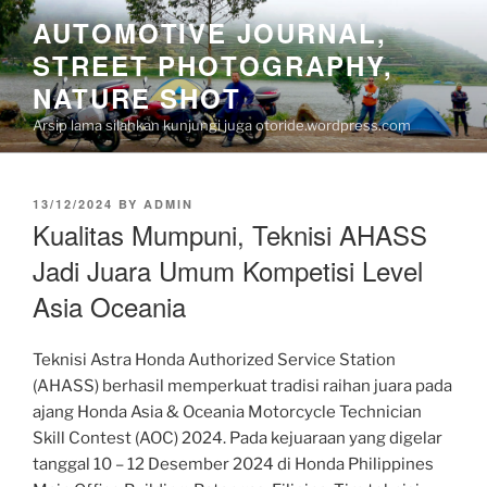
Skip
AUTOMOTIVE JOURNAL,
to
STREET PHOTOGRAPHY,
content
NATURE SHOT
Arsip lama silahkan kunjungi juga otoride.wordpress.com
POSTED
13/12/2024
BY
ADMIN
ON
Kualitas Mumpuni, Teknisi AHASS
Jadi Juara Umum Kompetisi Level
Asia Oceania
Teknisi Astra Honda Authorized Service Station
(AHASS) berhasil memperkuat tradisi raihan juara pada
ajang Honda Asia & Oceania Motorcycle Technician
Skill Contest (AOC) 2024. Pada kejuaraan yang digelar
tanggal 10 – 12 Desember 2024 di Honda Philippines