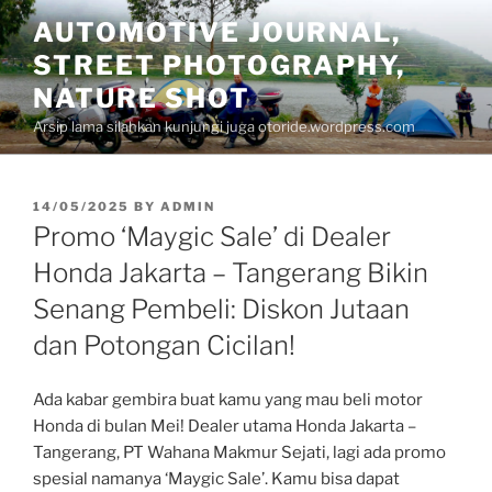
Skip
AUTOMOTIVE JOURNAL,
to
STREET PHOTOGRAPHY,
content
NATURE SHOT
Arsip lama silahkan kunjungi juga otoride.wordpress.com
POSTED
14/05/2025
BY
ADMIN
ON
Promo ‘Maygic Sale’ di Dealer
Honda Jakarta – Tangerang Bikin
Senang Pembeli: Diskon Jutaan
dan Potongan Cicilan!
Ada kabar gembira buat kamu yang mau beli motor
Honda di bulan Mei! Dealer utama Honda Jakarta –
Tangerang, PT Wahana Makmur Sejati, lagi ada promo
spesial namanya ‘Maygic Sale’. Kamu bisa dapat