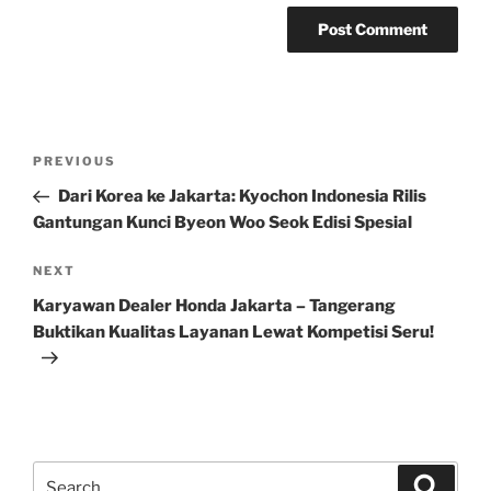
Post
Previous
PREVIOUS
navigation
Post
Dari Korea ke Jakarta: Kyochon Indonesia Rilis
Gantungan Kunci Byeon Woo Seok Edisi Spesial
Next
NEXT
Post
Karyawan Dealer Honda Jakarta – Tangerang
Buktikan Kualitas Layanan Lewat Kompetisi Seru!
Search
Search