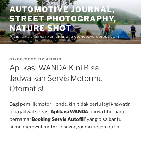
Skip
AUTOMOTIVE JOURNAL,
to
STREET PHOTOGRAPHY,
content
NATURE SHOT
Arsip lama silahkan kunjungi juga otoride.wordpress.com
POSTED
01/06/2025
BY
ADMIN
ON
Aplikasi WANDA Kini Bisa
Jadwalkan Servis Motormu
Otomatis!
Bagi pemilik motor Honda, kini tidak perlu lagi khawatir
lupa jadwal servis.
Aplikasi WANDA
punya fitur baru
bernama
‘Booking Servis Autofill’
yang bisa bantu
kamu merawat motor kesayanganmu secara rutin.