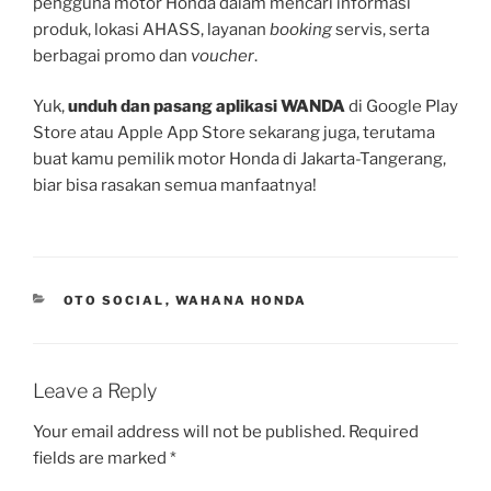
pengguna motor Honda dalam mencari informasi
produk, lokasi AHASS, layanan
booking
servis, serta
berbagai promo dan
voucher
.
Yuk,
unduh dan pasang aplikasi WANDA
di Google Play
Store atau Apple App Store sekarang juga, terutama
buat kamu pemilik motor Honda di Jakarta-Tangerang,
biar bisa rasakan semua manfaatnya!
CATEGORIES
OTO SOCIAL
,
WAHANA HONDA
Leave a Reply
Your email address will not be published.
Required
fields are marked
*