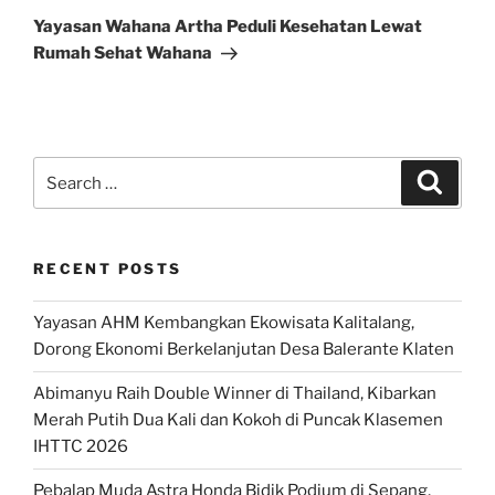
Post
Yayasan Wahana Artha Peduli Kesehatan Lewat
Rumah Sehat Wahana
Search
Search
for:
RECENT POSTS
Yayasan AHM Kembangkan Ekowisata Kalitalang,
Dorong Ekonomi Berkelanjutan Desa Balerante Klaten
Abimanyu Raih Double Winner di Thailand, Kibarkan
Merah Putih Dua Kali dan Kokoh di Puncak Klasemen
IHTTC 2026
Pebalap Muda Astra Honda Bidik Podium di Sepang,