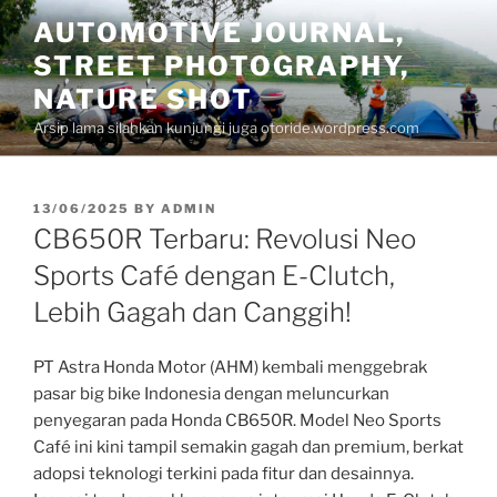
Skip
AUTOMOTIVE JOURNAL,
to
STREET PHOTOGRAPHY,
content
NATURE SHOT
Arsip lama silahkan kunjungi juga otoride.wordpress.com
POSTED
13/06/2025
BY
ADMIN
ON
CB650R Terbaru: Revolusi Neo
Sports Café dengan E-Clutch,
Lebih Gagah dan Canggih!
PT Astra Honda Motor (AHM) kembali menggebrak
pasar big bike Indonesia dengan meluncurkan
penyegaran pada Honda CB650R. Model Neo Sports
Café ini kini tampil semakin gagah dan premium, berkat
adopsi teknologi terkini pada fitur dan desainnya.