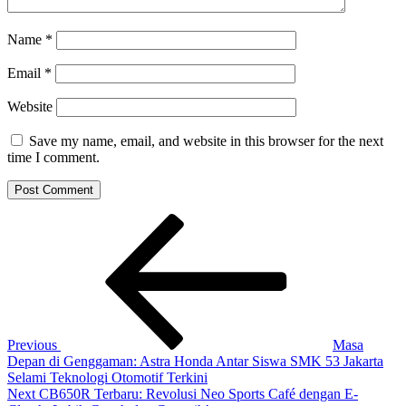
Name
*
Email
*
Website
Save my name, email, and website in this browser for the next
time I comment.
Post
Previous
Post
navigation
Previous
Masa
Depan di Genggaman: Astra Honda Antar Siswa SMK 53 Jakarta
Selami Teknologi Otomotif Terkini
Next
Next
CB650R Terbaru: Revolusi Neo Sports Café dengan E-