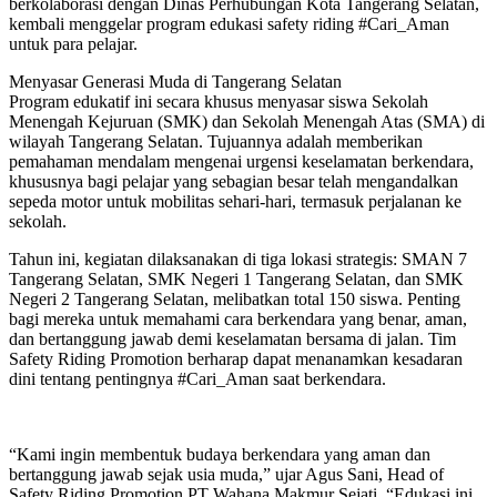
berkolaborasi dengan Dinas Perhubungan Kota Tangerang Selatan,
kembali menggelar program edukasi safety riding #Cari_Aman
untuk para pelajar.
Menyasar Generasi Muda di Tangerang Selatan
Program edukatif ini secara khusus menyasar siswa Sekolah
Menengah Kejuruan (SMK) dan Sekolah Menengah Atas (SMA) di
wilayah Tangerang Selatan. Tujuannya adalah memberikan
pemahaman mendalam mengenai urgensi keselamatan berkendara,
khususnya bagi pelajar yang sebagian besar telah mengandalkan
sepeda motor untuk mobilitas sehari-hari, termasuk perjalanan ke
sekolah.
Tahun ini, kegiatan dilaksanakan di tiga lokasi strategis: SMAN 7
Tangerang Selatan, SMK Negeri 1 Tangerang Selatan, dan SMK
Negeri 2 Tangerang Selatan, melibatkan total 150 siswa. Penting
bagi mereka untuk memahami cara berkendara yang benar, aman,
dan bertanggung jawab demi keselamatan bersama di jalan. Tim
Safety Riding Promotion berharap dapat menanamkan kesadaran
dini tentang pentingnya #Cari_Aman saat berkendara.
“Kami ingin membentuk budaya berkendara yang aman dan
bertanggung jawab sejak usia muda,” ujar Agus Sani, Head of
Safety Riding Promotion PT Wahana Makmur Sejati. “Edukasi ini