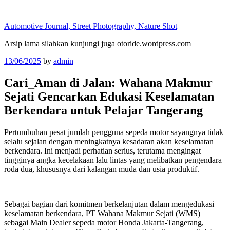
Skip
to
Automotive Journal, Street Photography, Nature Shot
content
Arsip lama silahkan kunjungi juga otoride.wordpress.com
Posted
13/06/2025
by
admin
on
Cari_Aman di Jalan: Wahana Makmur
Sejati Gencarkan Edukasi Keselamatan
Berkendara untuk Pelajar Tangerang
Pertumbuhan pesat jumlah pengguna sepeda motor sayangnya tidak
selalu sejalan dengan meningkatnya kesadaran akan keselamatan
berkendara. Ini menjadi perhatian serius, terutama mengingat
tingginya angka kecelakaan lalu lintas yang melibatkan pengendara
roda dua, khususnya dari kalangan muda dan usia produktif.
Sebagai bagian dari komitmen berkelanjutan dalam mengedukasi
keselamatan berkendara, PT Wahana Makmur Sejati (WMS)
sebagai Main Dealer sepeda motor Honda Jakarta-Tangerang,