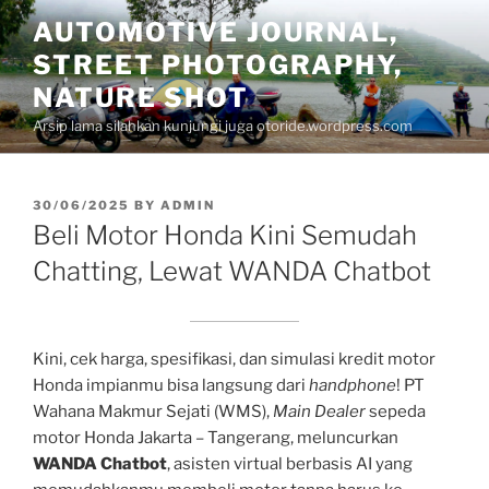
Skip
AUTOMOTIVE JOURNAL,
to
STREET PHOTOGRAPHY,
content
NATURE SHOT
Arsip lama silahkan kunjungi juga otoride.wordpress.com
POSTED
30/06/2025
BY
ADMIN
ON
Beli Motor Honda Kini Semudah
Chatting, Lewat WANDA Chatbot
Kini, cek harga, spesifikasi, dan simulasi kredit motor
Honda impianmu bisa langsung dari
handphone
! PT
Wahana Makmur Sejati (WMS),
Main Dealer
sepeda
motor Honda Jakarta – Tangerang, meluncurkan
WANDA Chatbot
, asisten virtual berbasis AI yang