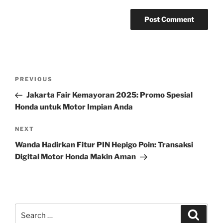
Post
Previous
PREVIOUS
navigation
Post
Jakarta Fair Kemayoran 2025: Promo Spesial
Honda untuk Motor Impian Anda
Next
NEXT
Post
Wanda Hadirkan Fitur PIN Hepigo Poin: Transaksi
Digital Motor Honda Makin Aman
Search
Search
for: