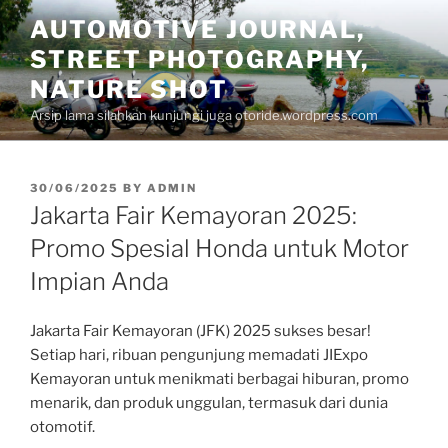
Skip
AUTOMOTIVE JOURNAL,
to
STREET PHOTOGRAPHY,
content
NATURE SHOT
Arsip lama silahkan kunjungi juga otoride.wordpress.com
POSTED
30/06/2025
BY
ADMIN
ON
Jakarta Fair Kemayoran 2025:
Promo Spesial Honda untuk Motor
Impian Anda
Jakarta Fair Kemayoran (JFK) 2025 sukses besar!
Setiap hari, ribuan pengunjung memadati JIExpo
Kemayoran untuk menikmati berbagai hiburan, promo
menarik, dan produk unggulan, termasuk dari dunia
otomotif.